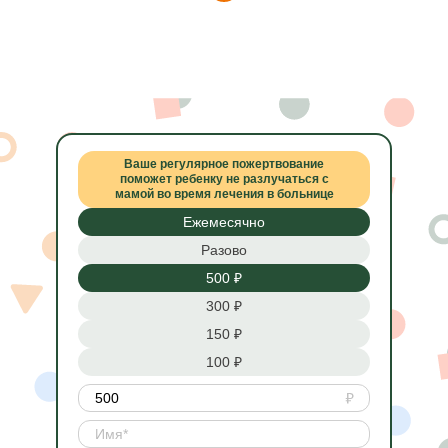
Ваше регулярное пожертвование
поможет ребенку не разлучаться с
мамой во время лечения в больнице
Ежемесячно
Разово
500 ₽
300 ₽
150 ₽
100 ₽