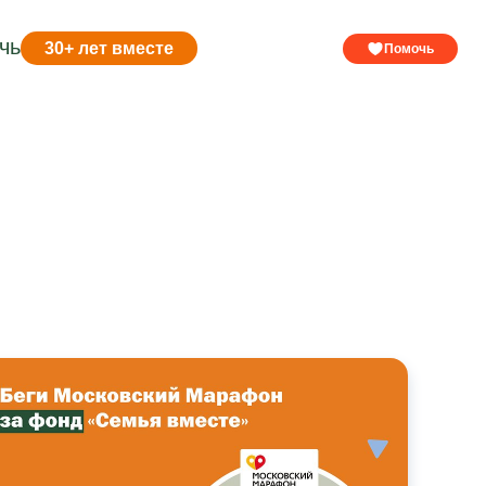
чь
30+ лет вместе
Помочь