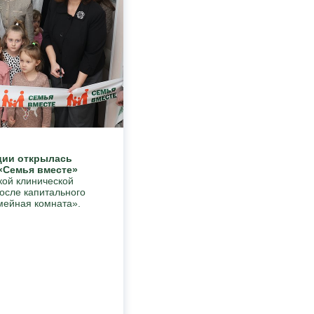
ции открылась
«Семья вместе»
кой клинической
осле капитального
мейная комната».