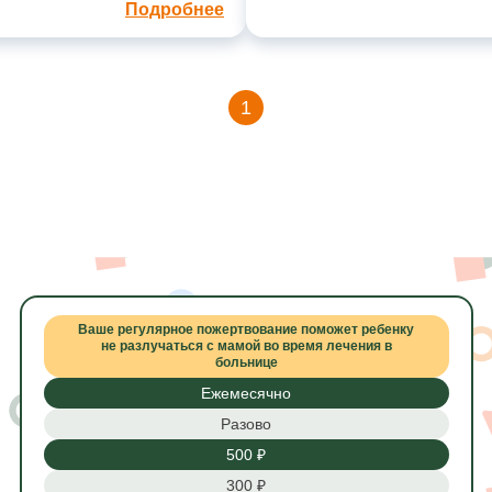
Подробнее
1
Ваше регулярное пожертвование поможет ребенку
не разлучаться с мамой во время лечения в
больнице
Ежемесячно
Разово
500 ₽
300 ₽