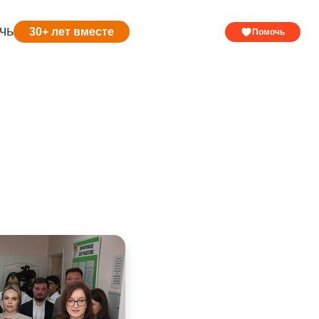
чь
30+ лет вместе
Помочь