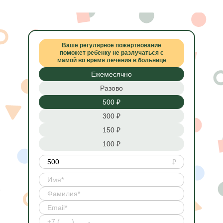
Ваше регулярное пожертвование
поможет ребенку не разлучаться с
мамой во время лечения в больнице
Ежемесячно
Разово
500 ₽
300 ₽
150 ₽
100 ₽