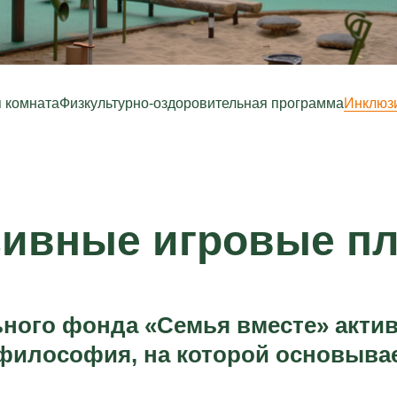
 комната
Физкультурно-оздоровительная программа
Инклюз
ивные игровые п
ного фонда «Семья вместе» актив
философия, на которой основывае