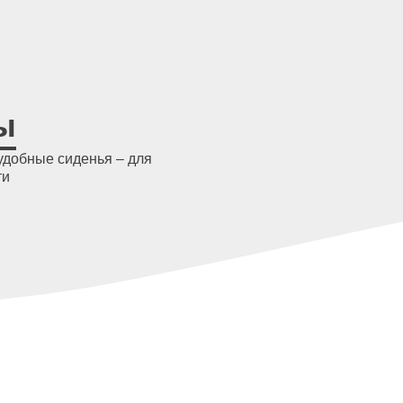
ы
удобные сиденья – для
ти