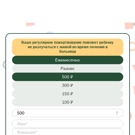
Ваше регулярное пожертвование поможет ребенку
не разлучаться с мамой во время лечения в
больнице
Ежемесячно
Разово
500 ₽
300 ₽
150 ₽
100 ₽