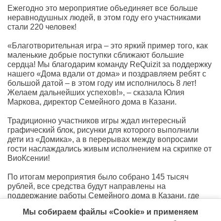
Ежегодно это мероприятие объединяет все больше
неравнодушных людей, в этом году его участниками
стали 220 человек!
«Благотворительная игра – это яркий пример того, как
маленькие добрые поступки сближают большие
сердца! Мы благодарим команду ReQuizit за поддержку
нашего «Дома вдали от дома» и поздравляем ребят с
большой датой – в этом году им исполнилось 8 лет!
Желаем дальнейших успехов!», – сказала Юлия
Маркова, директор Семейного дома в Казани.
Традиционно участников игры ждал интересный
графический блок, рисунки для которого выполнили
дети из «Домика», а в перерывах между вопросами
гости наслаждались живым исполнением на скрипке от
ВиоКсении!
По итогам мероприятия было собрано 145 тысяч
рублей, все средства будут направлены на
поддержание работы Семейного дома в Казани, где
бесплатно проживают семьи, в которых дети проходят
Мы собираем файлы «Cookie» и применяем
длительное лечение в ДРКБ МЗ РТ.