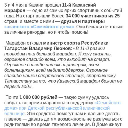
3 и 4 мая в Казани прошел
11-й Казанский
марафон
— одно из самых ярких спортивных событий
года. На старт вышли более
34 000 участников из 25
стран
, и вместе с ними —
друзья и партнеры
казанского «Семейного дома»
. Они бежали не только
за личные рекорды, но и чтобы помочь!
Марафон открыл
министр спорта Республики
Татарстан Владимир Леонов
:
«В 11-й раз мы
проводим наш большой марафон. Я хочу сказать
огромное спасибо всем, кто выходит на старт.
Огромное спасибо нашим партнерам, всем
болельщикам, всей медиаподдержке. Огромное
спасибо нашей спортивной столице, спортивному
Татарстану за то, что Казанский марафон бежит не
первый год»
.
Почти
1 000 000 рублей
— такую сумму удалось
собрать во время марафона в поддержку
«Семейного
дома» при Детской республиканской клинической
больнице
. Эти средства помогут нам и дальше делать
главное — давать детям возможность не разлучаться с
родителями во время тяжелого лечения. В Доме живут