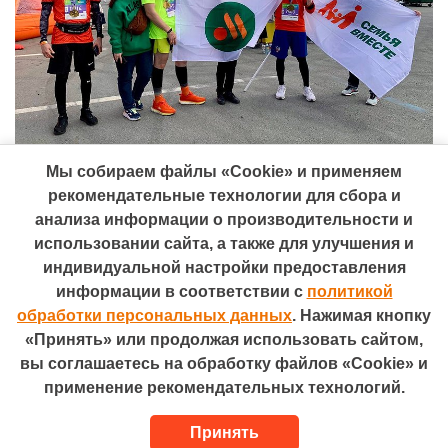
Мы собираем файлы «Cookie» и применяем
рекомендательные технологии для сбора и
анализа информации о производительности и
использовании сайта, а также для улучшения и
индивидуальной настройки предоставления
информации в соответствии с
политикой
Телефон: +7 (495) 755-66-00
Электронная почта: 7yavmeste@qsrsystem.ru
обработки персональных данных
. Нажимая кнопку
Адрес: 115054, Москва, ул. Валовая, д. 26
«Принять» или продолжая использовать сайтом,
Разработано в
вы соглашаетесь на обработку файлов «Cookie» и
Политика персональных данных
применение рекомендательных технологий.
Сведения об образовательной организации
...
Принять