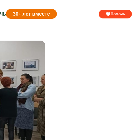
чь
30+ лет вместе
Помочь