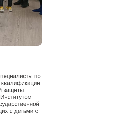
специалисты по
я квалификации
й защиты
 Институтом
сударственной
их с детьми с