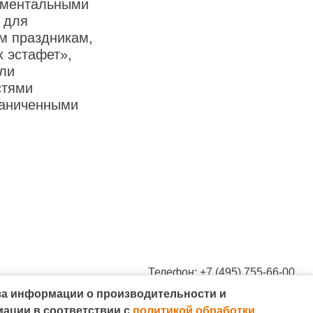
 ментальными
 для
м праздникам,
 эстафет»,
или
стями
раниченными
Телефон: +7 (495) 755-66-00
Электронная почта: 7yavmeste@qsrsystem.ru
за информации о производительности и
Адрес: 115054, Москва, ул. Валовая, д. 26
Разработано в
мации в соответствии с
политикой обработки