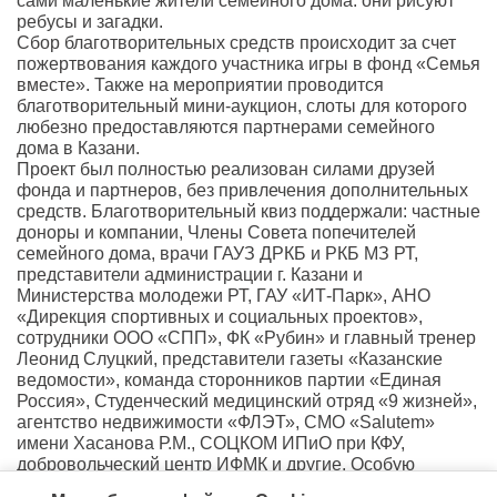
сами маленькие жители семейного дома: они рисуют
ребусы и загадки.
Сбор благотворительных средств происходит за счет
пожертвования каждого участника игры в фонд «Семья
вместе». Также на мероприятии проводится
благотворительный мини-аукцион, слоты для которого
любезно предоставляются партнерами семейного
дома в Казани.
Проект был полностью реализован силами друзей
фонда и партнеров, без привлечения дополнительных
средств. Благотворительный квиз поддержали: частные
доноры и компании, Члены Совета попечителей
семейного дома, врачи ГАУЗ ДРКБ и РКБ МЗ РТ,
представители администрации г. Казани и
Министерства молодежи РТ, ГАУ «ИТ-Парк», АНО
«Дирекция спортивных и социальных проектов»,
сотрудники ООО «СПП», ФК «Рубин» и главный тренер
Леонид Слуцкий, представители газеты «Казанские
ведомости», команда сторонников партии «Единая
Россия», Студенческий медицинский отряд «9 жизней»,
агентство недвижимости «ФЛЭТ», СМО «Salutem»
имени Хасанова Р.М., СОЦКОМ ИПиО при КФУ,
добровольческий центр ИФМК и другие. Особую
благодарность выражаем команде «Ре-квиз-ит»» за