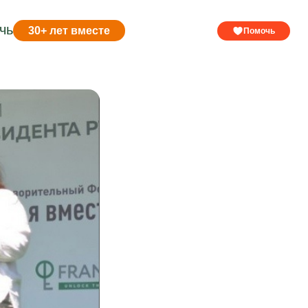
чь
30+ лет вместе
Помочь