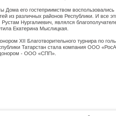
ты Дома его гостеприимством воспользовались 
тей из различных районов Республики. И все эт
 Рустам Нургалиевич, являлся благополучател
етила Екатерина Мыслицкая.
нором ХII Благотворительного турнира по голь
спублики Татарстан стала компания ООО «РосА
донором - ООО «СПП».