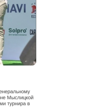
генеральному
ине Мыслицкой
ми турнира в