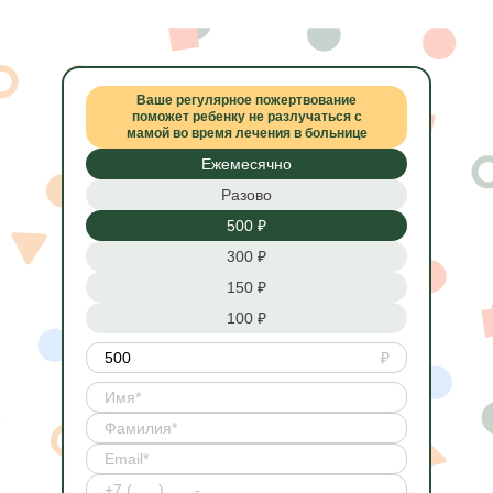
Ваше регулярное пожертвование
поможет ребенку не разлучаться с
мамой во время лечения в больнице
Ежемесячно
Разово
500 ₽
300 ₽
150 ₽
100 ₽